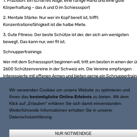
1. Präzision: Ein scharfes Auge, eine ruhige Hand und eine gute
Körperhaltung – das A und O im Schiesssport
2. Mentale Stärke: Nur wer im Kopf bereit ist, trifft:
Konzentrationsfähigkeit ist die halbe Miete.
3. Gute Fitness: Der beste Schütze ist der, der sich am wenigsten
bewegt. Das kann nur, wer fit ist.
Schnuppertrainings
Wer mit dem Schiesssport beginnen will, tritt am besten in einen der 
2600 Schützenvereine in der Schweiz ein. Die Vereine empfangen
Interessierte mit offenen Armen und bieten gerne ein Schnuppertrain
an. Praktisch jedes Dorf hat einen Schützenverein.
Wir verwenden Cookies um unsere Website zu optimieren und
Ihnen das
bestmögliche Online-Erlebnis
zu bieten. Mit dem
Klick auf
„Erlauben“
erklären Sie sich damit einverstanden.
Weiterführende Informationen erhalten Sie in unserer
Datenschutzerklärung.
NUR NOTWENDIGE