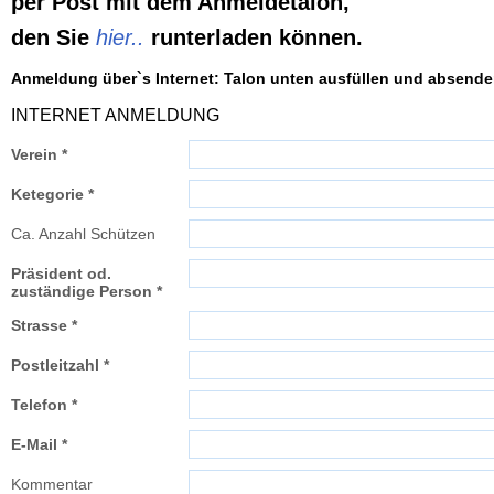
p
er Post mit dem Anmeldetalon,
den Sie
hier..
runterladen
können
.
Anmeldung über`s Internet: Talon unten ausfüllen und absende
INTERNET ANMELDUNG
Verein *
Ketegorie *
Ca. Anzahl Schützen
Präsident od.
zuständige Person *
Strasse *
Postleitzahl *
Telefon *
E-Mail *
Kommentar