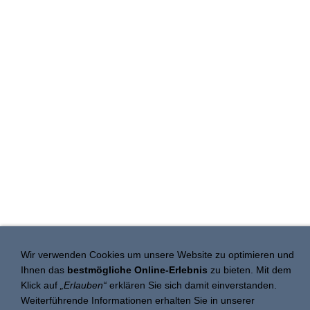
Wir verwenden Cookies um unsere Website zu optimieren und
Ihnen das
bestmögliche Online-Erlebnis
zu bieten. Mit dem
Klick auf
„Erlauben“
erklären Sie sich damit einverstanden.
Weiterführende Informationen erhalten Sie in unserer