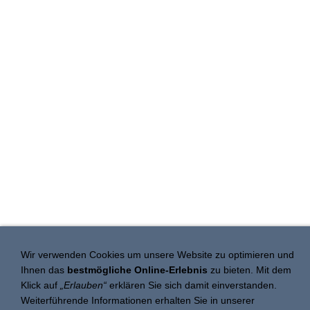
Wir verwenden Cookies um unsere Website zu optimieren und
Ihnen das
bestmögliche Online-Erlebnis
zu bieten. Mit dem
Klick auf
„Erlauben“
erklären Sie sich damit einverstanden.
Weiterführende Informationen erhalten Sie in unserer